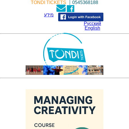
TONDI TICKETS
0545368188
מידע
Русский
English