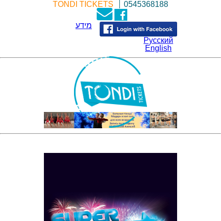
TONDI TICKETS
0545368188
מידע
Русский
English