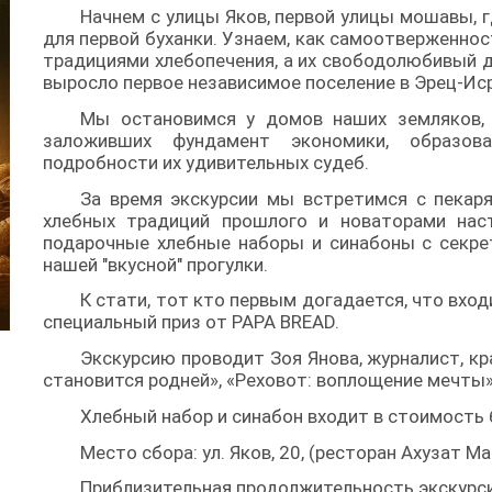
Начнем с улицы Яков, первой улицы мошавы, 
для первой буханки. Узнаем, как самоотверженно
традициями хлебопечения, а их свободолюбивый д
выросло первое независимое поселение в Эрец-Ис
Мы остановимся у домов наших земляков, 
заложивших фундамент экономики, образова
подробности их удивительных судеб.
За время экскурсии мы встретимся с пека
хлебных традиций прошлого и новаторами наст
подарочные хлебные наборы и синабоны с секре
нашей "вкусной" прогулки.
К стати, тот кто первым догадается, что вход
специальный приз от РАРА BREAD.
Экскурсию проводит Зоя Янова, журналист, кра
становится родней», «Реховот: воплощение мечты»
Хлебный набор и синабон входит в стоимость 
Место сбора: ул. Яков, 20, (ресторан Ахузат Ма
Приблизительная продолжительность экскурси