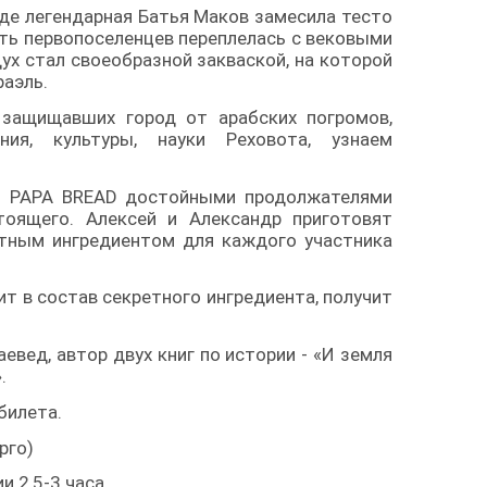
где легендарная Батья Маков замесила тесто
сть первопоселенцев переплелась с вековыми
ух стал своеобразной закваской, на которой
раэль.
защищавших город от арабских погромов,
ния, культуры, науки Реховота, узнаем
ря PAPA BREAD достойными продолжателями
оящего. Алексей и Александр приготовят
тным ингредиентом для каждого участника
ит в состав секретного ингредиента, получит
евед, автор двух книг по истории - «И земля
.
билета.
рго)
и 2,5-3 часа