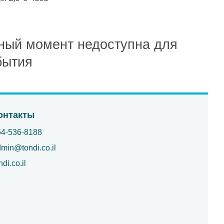
ный момент недоступна для
бытия
онтакты
54-536-8188
min@tondi.co.il
ndi.co.il