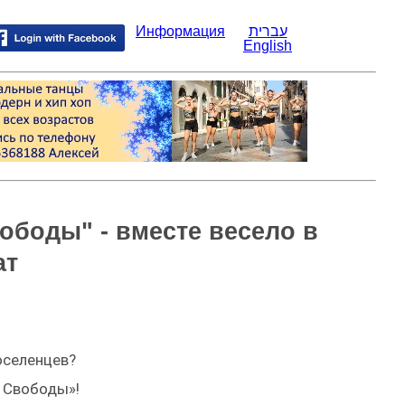
Информация
עברית
English
ободы" - вместе весело в
ат
оселенцев?
б Свободы»!