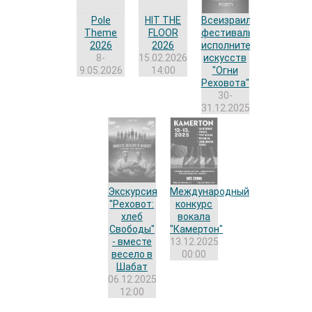
Pole
HIT THE
Всеизраильский
Theme
FLOOR
фестиваль
2026
2026
исполнительных
8-
15.02.2026
искусств
9.05.2026
14:00
"Огни
Реховота"
30-
31.12.2025
Экскурсия
Международный
"Реховот:
конкурс
хлеб
вокала
Свободы"
"Камертон"
- вместе
13.12.2025
весело в
00:00
Шабат
06.12.2025
12:00