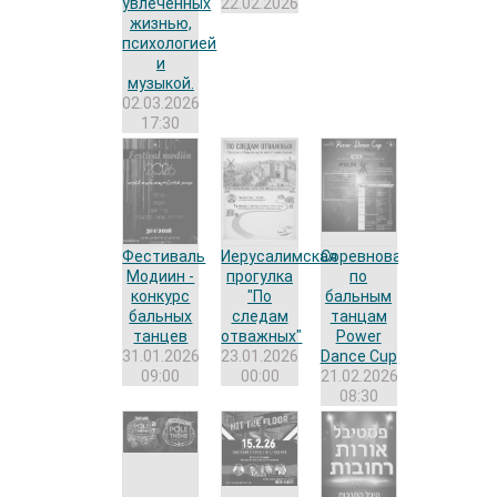
увлеченных
22.02.2026
жизнью,
психологией
и
музыкой.
02.03.2026
17:30
Фестиваль
Иерусалимская
Соревнование
Модиин -
прогулка
по
конкурс
"По
бальным
бальных
следам
танцам
танцев
отважных"
Power
31.01.2026
23.01.2026
Dance Cup
09:00
00:00
21.02.2026
08:30