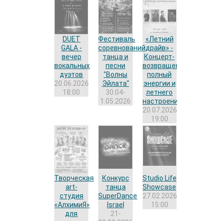
DUET
Фестиваль
«Летний
GALA -
соревнований
драйв» -
вечер
танца и
Концерт-
вокальных
песни
возвращение,
дуэтов
"Волны
полный
20.06.2026
Эйлата"
энергии и
18:00
30.04-
летнего
1.05.2026
настроения!
20.07.2026
19:00
Творческая
Конкурс
Studio Life
art-
танца
Showcase
студия
SuperDance
27.02.2026
«АлхимиЯ»
Israel
15:00
для
21-