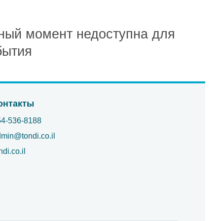
ный момент недоступна для
бытия
онтакты
54-536-8188
min@tondi.co.il
ndi.co.il